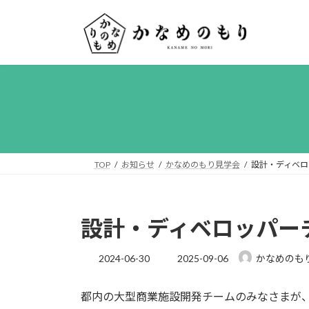
コ
ナ
ン
ビ
テ
ゲ
ン
ー
ツ
シ
へ
ョ
ス
ン
キ
に
ッ
移
プ
動
TOP
お知らせ
かなめのもり見学会
設計・ディベロ
設計・ディベロッパー
最
2024-06-30
2025-09-06
かなめのも
終
更
都内の大型商業施設開発チームのみなさまが
新