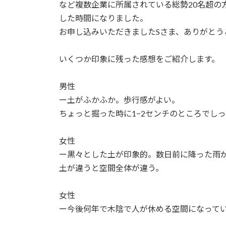
日
など複数企業に所属されている総勢20名超の
時
した時間になりました。
:
お申し込みいただきましたSさま、ありがとう
いくつか印象に残った感想をご紹介します。
男性
ー土がふかふか。歩行感がよい。
ちょっと掘った時に1−2センチのところでし
女性
ー黒々とした土が印象的。数日前に降った雨
土が違うと空間全体が違う。
女性
ー今後何年で木陰で人が休める空間になって