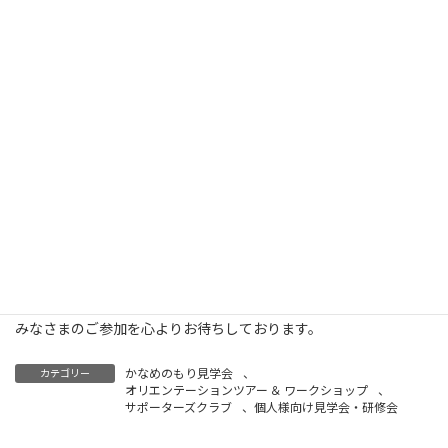
い。
＊昼食は会場で食べていただけます。また隣接するカフェのご利用
も可能です。
＜服装＞
防寒、動きやすい服装、スニーカーなど。
＜持ち物＞
タオル、水分補給の飲み物、帽子など
午前中の作業に参加される方は、剪定バサミ、腰のこ、
＜当日連絡先＞
03-3781-1707（吉田）
みなさまのご参加を心よりお待ちしております。
かなめのもり見学会
、
カテゴリー
オリエンテーションツアー ＆ ワークショップ
、
サポーターズクラブ
、
個人様向け見学会・研修会